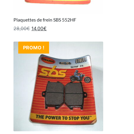
Plaquettes de frein SBS 552HF
Le prix initial était : 28,00€.
Le prix actuel est : 14,00€.
28,00
€
14,00
€
PROMO !