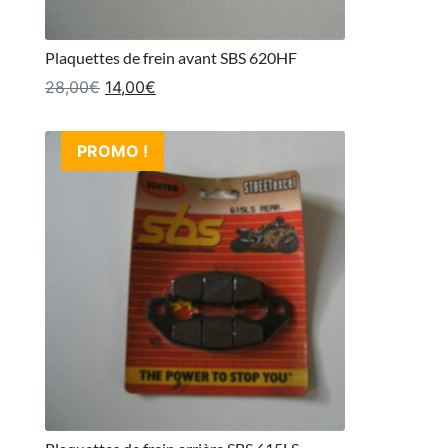
Plaquettes de frein avant SBS 620HF
Le prix initial était : 28,00€.
Le prix actuel est : 14,00€.
28,00
€
14,00
€
PROMO !