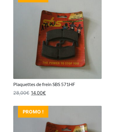
Plaquettes de frein SBS 571HF
Le prix initial était : 28,00€.
Le prix actuel est : 14,00€.
28,00
€
14,00
€
PROMO !