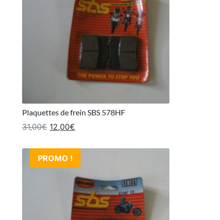
Plaquettes de frein SBS 578HF
Le prix initial était : 31,00€.
Le prix actuel est : 12,00€.
31,00
€
12,00
€
PROMO !