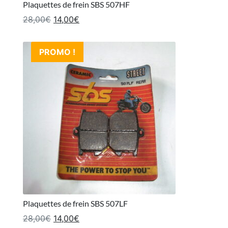
Plaquettes de frein SBS 507HF
Le prix initial était : 28,00€.
Le prix actuel est : 14,00€.
28,00
€
14,00
€
PROMO !
Plaquettes de frein SBS 507LF
Le prix initial était : 28,00€.
Le prix actuel est : 14,00€.
28,00
€
14,00
€