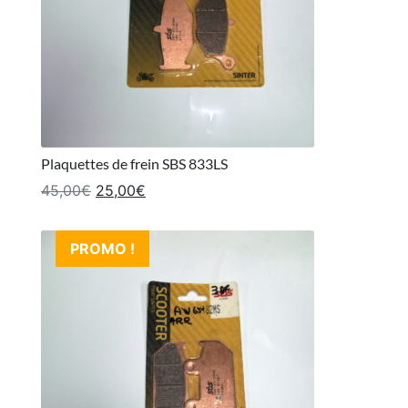
Plaquettes de frein SBS 833LS
Le prix initial était : 45,00€.
Le prix actuel est : 25,00€.
45,00
€
25,00
€
PROMO !