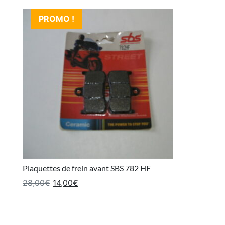
PROMO !
Plaquettes de frein avant SBS 782 HF
Le prix initial était : 28,00€.
Le prix actuel est : 14,00€.
28,00
€
14,00
€