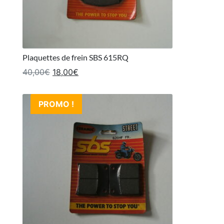
Plaquettes de frein SBS 615RQ
Le prix initial était : 40,00€.
Le prix actuel est : 18,00€.
40,00
€
18,00
€
PROMO !