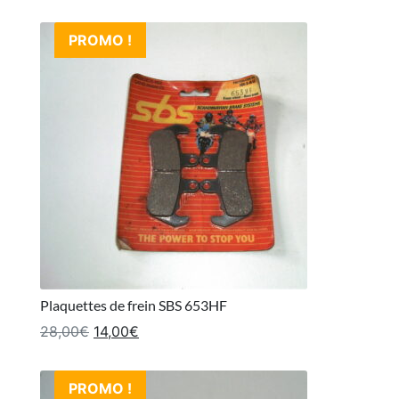
PROMO !
Plaquettes de frein SBS 653HF
Le prix initial était : 28,00€.
Le prix actuel est : 14,00€.
28,00
€
14,00
€
PROMO !