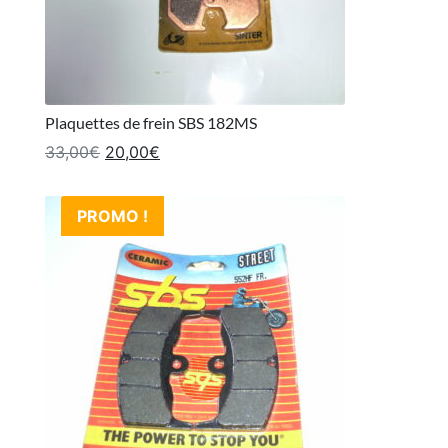
Plaquettes de frein SBS 182MS
Le prix initial était : 33,00€.
Le prix actuel est : 20,00€.
33,00
€
20,00
€
PROMO !