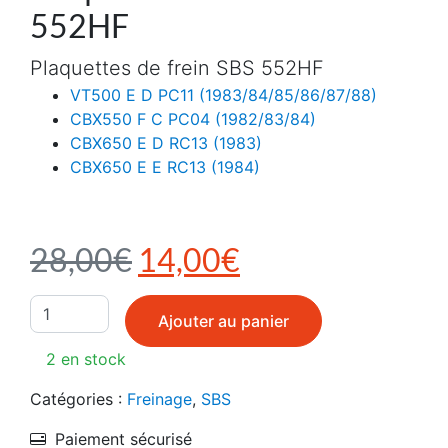
552HF
Plaquettes de frein SBS 552HF
VT500 E D PC11 (1983/84/85/86/87/88)
CBX550 F C PC04 (1982/83/84)
CBX650 E D RC13 (1983)
CBX650 E E RC13 (1984)
Le prix initial était : 2
Le prix actuel e
28,00
€
14,00
€
quantité de Plaquettes de frein SBS 552HF
Ajouter au panier
2 en stock
Catégories :
Freinage
,
SBS
Paiement sécurisé