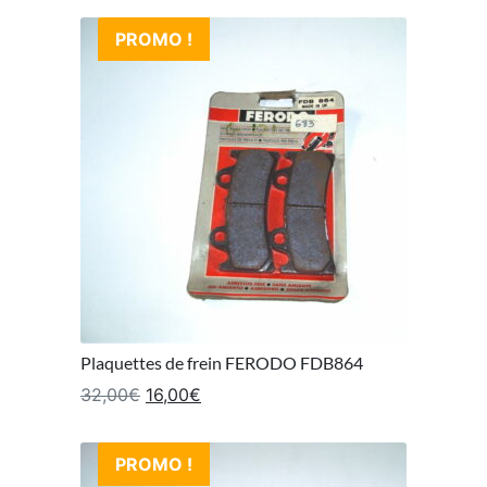
PROMO !
Plaquettes de frein FERODO FDB864
Le prix initial était : 32,00€.
Le prix actuel est : 16,00€.
32,00
€
16,00
€
PROMO !