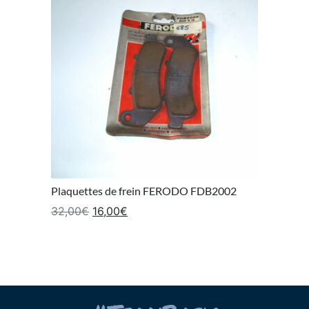
Plaquettes de frein FERODO FDB2002
Le prix initial était : 32,00€.
Le prix actuel est : 16,00€.
32,00
€
16,00
€