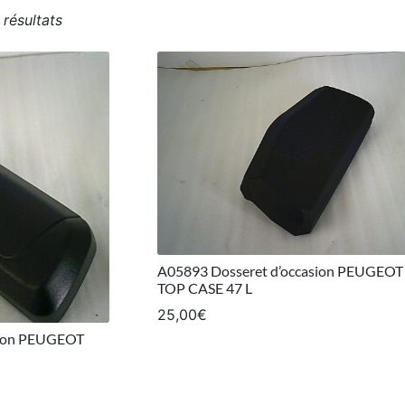
Trié du plus récent au plus ancien
 résultats
A05893 Dosseret d’occasion PEUGEOT
TOP CASE 47 L
25,00
€
sion PEUGEOT