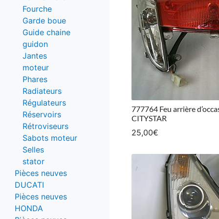
Fourche
Garde boue
Guide chaine
guidon
Jantes
moteur
Phares
Radiateurs
Régulateurs
777764 Feu arrière d’oc
Réservoirs
CITYSTAR
Rétroviseurs
25,00
€
Sabots moteur
Selles
stator
Pièces neuves
DUCATI
Pièces neuves
HONDA