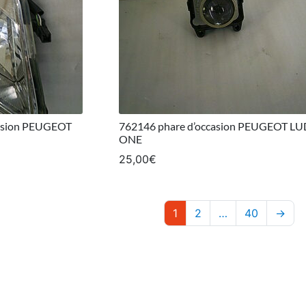
casion PEUGEOT
762146 phare d’occasion PEUGEOT LU
ONE
25,00
€
1
2
…
40
→