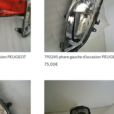
casion PEUGEOT
792245 phare gauche d’occasion PEU
75,00
€