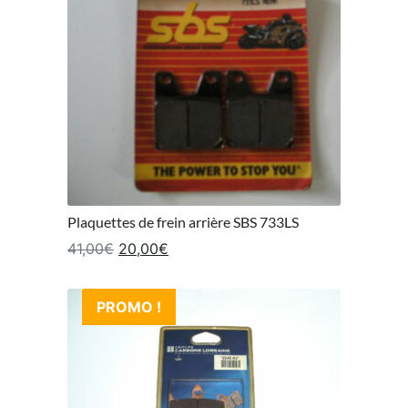
Plaquettes de frein arrière SBS 733LS
Le prix initial était : 41,00€.
Le prix actuel est : 20,00€.
41,00
€
20,00
€
PROMO !