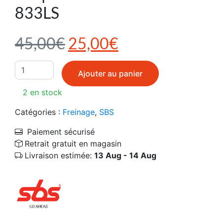
833LS
Le prix initial était : 4
Le prix actuel e
45,00
€
25,00
€
quantité de Plaquettes de frein SBS 833LS
Ajouter au panier
2 en stock
Catégories :
Freinage
,
SBS
Paiement sécurisé
Retrait gratuit en magasin
Livraison estimée:
13 Aug - 14 Aug