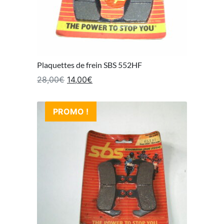
Plaquettes de frein SBS 552HF
Le prix initial était : 28,00€.
Le prix actuel est : 14,00€.
28,00
€
14,00
€
PROMO !