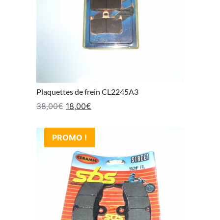
Plaquettes de frein CL2245A3
Le prix initial était : 38,00€.
Le prix actuel est : 18,00€.
38,00
€
18,00
€
PROMO !