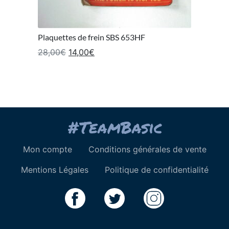
Plaquettes de frein SBS 653HF
Le prix initial était : 28,00€.
Le prix actuel est : 14,00€.
28,00
€
14,00
€
Mon compte
Conditions générales de vente
Mentions Légales
Politique de confidentialité