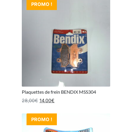
PROMO !
Plaquettes de frein BENDIX MSS304
Le prix initial était : 28,00€.
Le prix actuel est : 14,00€.
28,00
€
14,00
€
PROMO !