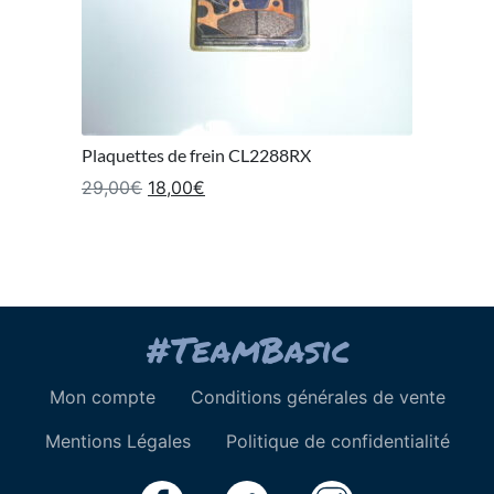
Plaquettes de frein CL2288RX
Le prix initial était : 29,00€.
Le prix actuel est : 18,00€.
29,00
€
18,00
€
Mon compte
Conditions générales de vente
Mentions Légales
Politique de confidentialité