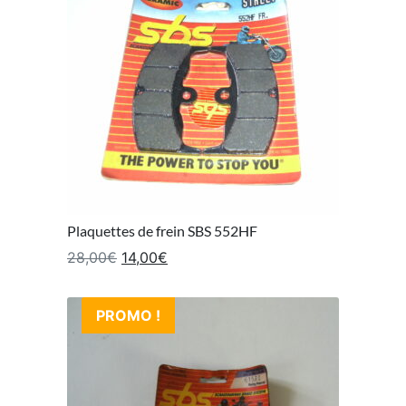
Plaquettes de frein SBS 552HF
Le prix initial était : 28,00€.
Le prix actuel est : 14,00€.
28,00
€
14,00
€
PROMO !