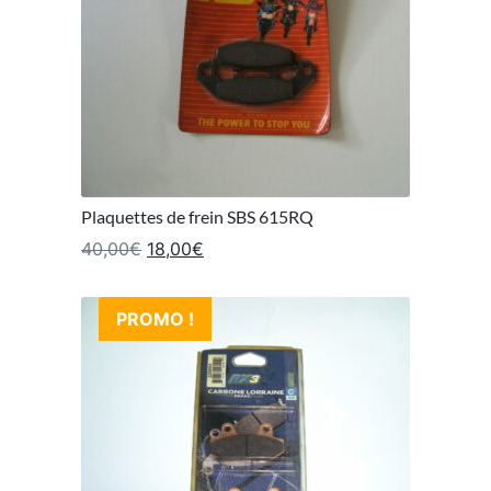
Plaquettes de frein SBS 615RQ
Le prix initial était : 40,00€.
Le prix actuel est : 18,00€.
40,00
€
18,00
€
PROMO !