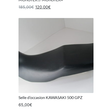
Le prix initial était : 185,00€.
Le prix actuel est : 120,00€.
185,00
€
120,00
€
Selle d’occasion KAWASAKI 500 GPZ
65,00
€