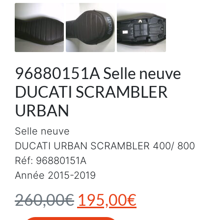
96880151A Selle neuve
DUCATI SCRAMBLER
URBAN
Selle neuve
DUCATI URBAN SCRAMBLER 400/ 800
Réf: 96880151A
Année 2015-2019
Le prix initial était :
Le prix actu
260,00
€
195,00
€