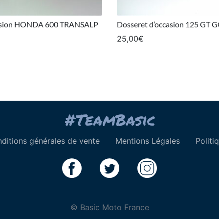
casion HONDA 600 TRANSALP
Dosseret d’occasion 125 GT 
25,00
€
ditions générales de vente
Mentions Légales
Politi
© Basic Moto France