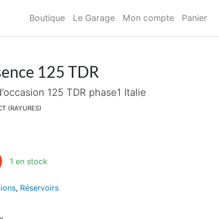
Boutique
Le Garage
Mon compte
Panier
ssence 125 TDR
’occasion 125 TDR phase1 Italie
CT (RAYURES)
sence 125 TDR
1 en stock
ions
,
Réservoirs
n