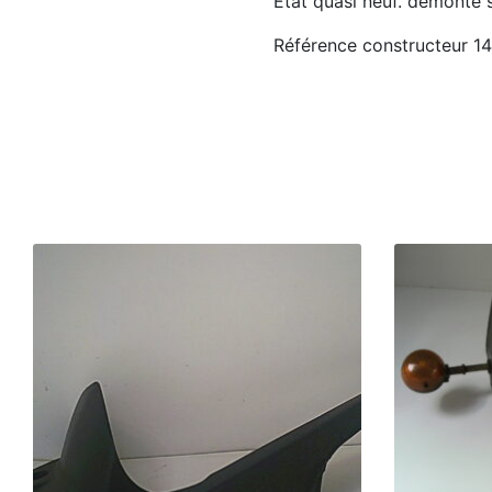
État quasi neuf. démonté
Référence constructeur 