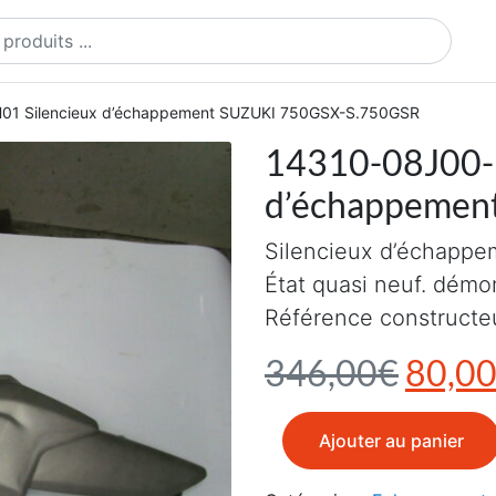
ts
01 Silencieux d’échappement SUZUKI 750GSX-S.750GSR
14310-08J00-H
d’échappemen
Silencieux d’échapp
État quasi neuf. dém
Référence construct
Le pri
346,00
€
80,0
quantité de 14310-08J00-
Ajouter au panier