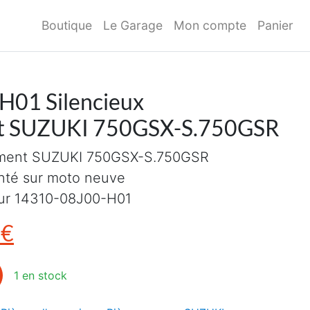
Boutique
Le Garage
Mon compte
Panier
01 Silencieux
t SUZUKI 750GSX-S.750GSR
ement SUZUKI 750GSX-S.750GSR
onté sur moto neuve
eur 14310-08J00-H01
x initial était : 346,00€.
Le prix actuel est : 80,00€.
0
€
H01 Silencieux d'échappement SUZUKI 750GSX-S.750GSR
1 en stock