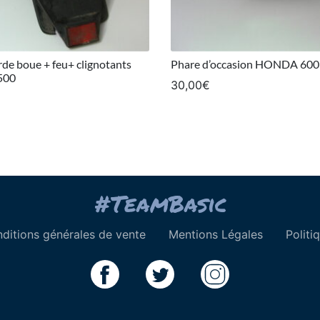
de boue + feu+ clignotants
Phare d’occasion HONDA 60
500
30,00
€
ditions générales de vente
Mentions Légales
Politi