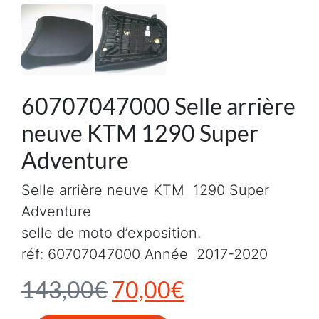
60707047000 Selle arrière
neuve KTM 1290 Super
Adventure
Selle arrière neuve KTM 1290 Super
Adventure
selle de moto d’exposition.
réf: 60707047000 Année 2017-2020
Le prix initial était :
Le prix actuel
143,00
€
70,00
€