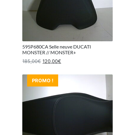
595P680CA Selle neuve DUCATI
MONSTER // MONSTER+
Le prix initial était : 185,00€.
Le prix actuel est : 120,00€.
185,00
€
120,00
€
PROMO !