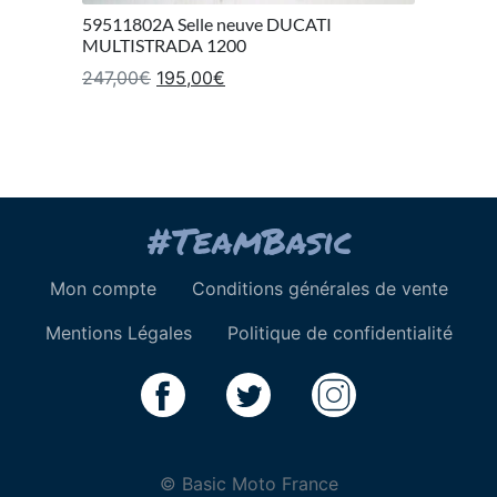
59511802A Selle neuve DUCATI
MULTISTRADA 1200
Le prix initial était : 247,00€.
Le prix actuel est : 195,00€.
247,00
€
195,00
€
Mon compte
Conditions générales de vente
Mentions Légales
Politique de confidentialité
© Basic Moto France