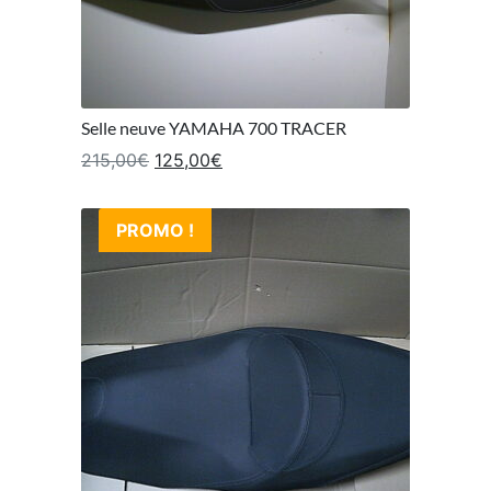
Selle neuve YAMAHA 700 TRACER
Le prix initial était : 215,00€.
Le prix actuel est : 125,00€.
215,00
€
125,00
€
PROMO !