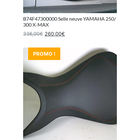
B74F47300000 Selle neuve YAMAHA 250/
300 X-MAX
Le prix initial était : 336,00€.
Le prix actuel est : 260,00€.
336,00
€
260,00
€
PROMO !