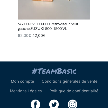
56600-39H00-000 Rétroviseur neuf
gauche SUZUKI 800. 1800 VL
Le prix initial était : 82,00€.
Le prix actuel est : 42,00€.
82,00
€
42,00
€
Mon compte
Conditions générales de vente
Mentions Légales
Politique de confidentialité