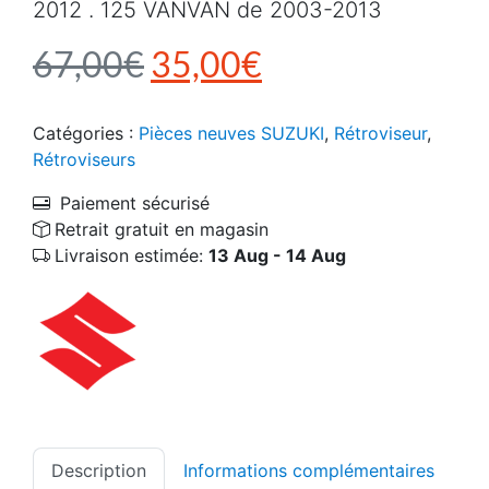
2012 . 125 VANVAN de 2003-2013
Le prix initial était : 6
Le prix actuel e
67,00
€
35,00
€
Catégories :
Pièces neuves SUZUKI
,
Rétroviseur
,
Rétroviseurs
Paiement sécurisé
Retrait gratuit en magasin
Livraison estimée:
13 Aug - 14 Aug
Description
Informations complémentaires