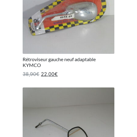
Rétroviseur gauche neuf adaptable
KYMCO
Le prix initial était : 38,90€.
Le prix actuel est : 22,00€.
38,90
€
22,00
€