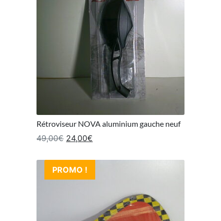
Rétroviseur NOVA aluminium gauche neuf
Le prix initial était : 49,00€.
Le prix actuel est : 24,00€.
49,00
€
24,00
€
PROMO !