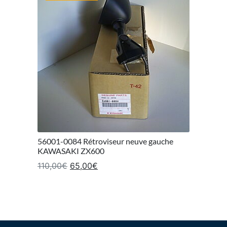
56001-0084 Rétroviseur neuve gauche
KAWASAKI ZX600
Le prix initial était : 110,00€.
Le prix actuel est : 65,00€.
110,00
€
65,00
€