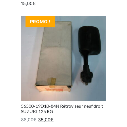
15,00
€
PROMO !
56500-19D10-84N Rétroviseur neuf droit
SUZUKI 125 RG
Le prix initial était : 88,00€.
Le prix actuel est : 35,00€.
88,00
€
35,00
€