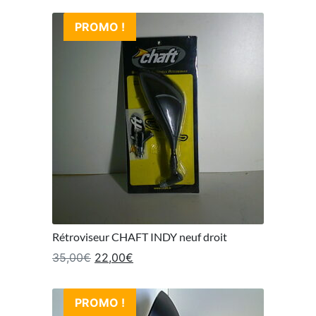
PROMO !
Rétroviseur CHAFT INDY neuf droit
Le prix initial était : 35,00€.
Le prix actuel est : 22,00€.
35,00
€
22,00
€
PROMO !