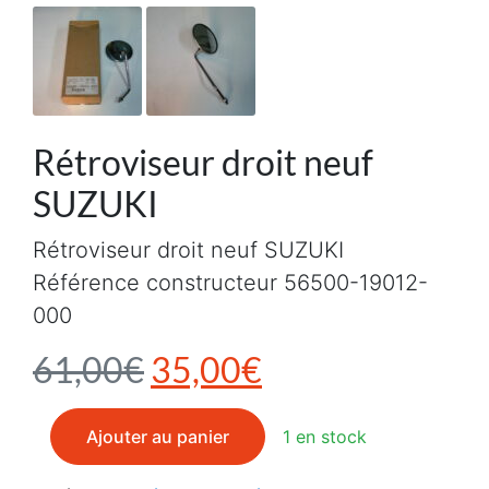
Rétroviseur droit neuf
SUZUKI
Rétroviseur droit neuf SUZUKI
Référence constructeur 56500-19012-
000
Le prix initial était : 6
Le prix actuel e
61,00
€
35,00
€
quantité de Rétroviseur droit neuf SUZUKI
Ajouter au panier
1 en stock