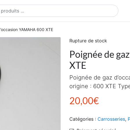
ts
d’occasion YAMAHA 600 XTE
Rupture de stock
Poignée de ga
XTE
Poignée de gaz d’oc
origine : 600 XTE Ty
20,00
€
Catégories :
Carrosseries
,
P