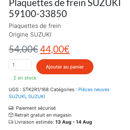
Plaquettes de frein SUZUKI
59100-33850
Plaquettes de frein
Origine SUZUKI
Le prix initial était : 5
Le prix actuel e
54,00
€
44,00
€
quantité de Plaquettes de frein SUZUKI 59100-33850
Ajouter au panier
2 en stock
UGS :
STK2R1/168
Catégories :
Pièces neuves
SUZUKI
,
SUZUKI
Paiement sécurisé
Retrait gratuit en magasin
Livraison estimée:
13 Aug - 14 Aug