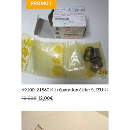
PROMO !
69100-21860 Kit réparation étrier SUZUKI
Le prix initial était : 19,00€.
Le prix actuel est : 12,00€.
19,00
€
12,00
€