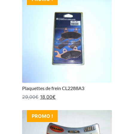
Plaquettes de frein CL2288A3
Le prix initial était : 29,00€.
Le prix actuel est : 18,00€.
29,00
€
18,00
€
PROMO !