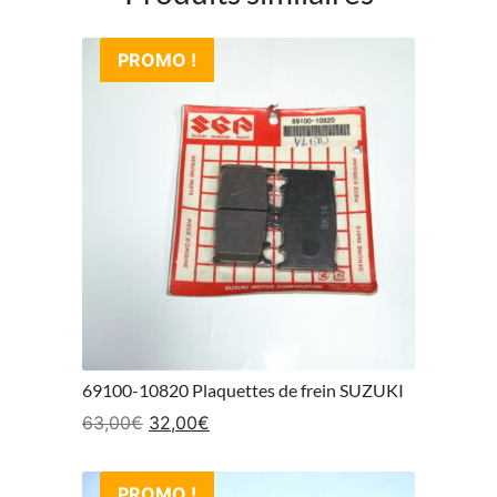
PROMO !
69100-10820 Plaquettes de frein SUZUKI
Le prix initial était : 63,00€.
Le prix actuel est : 32,00€.
63,00
€
32,00
€
PROMO !