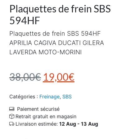
Plaquettes de frein SBS
594HF
Plaquettes de frein SBS 594HF
APRILIA CAGIVA DUCATI GILERA
LAVERDA MOTO-MORINI
Le prix initial était : 3
Le prix actuel e
38,00
€
19,00
€
Catégories :
Freinage
,
SBS
Paiement sécurisé
Retrait gratuit en magasin
Livraison estimée:
12 Aug - 13 Aug