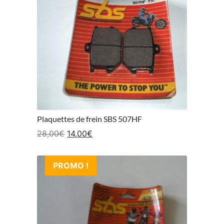
Plaquettes de frein SBS 507HF
Le prix initial était : 28,00€.
Le prix actuel est : 14,00€.
28,00
€
14,00
€
PROMO !