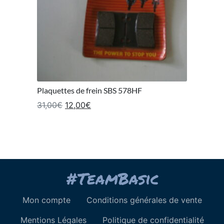
Plaquettes de frein SBS 578HF
Le prix initial était : 31,00€.
Le prix actuel est : 12,00€.
31,00
€
12,00
€
Mon compte
Conditions générales de vente
Mentions Légales
Politique de confidentialité