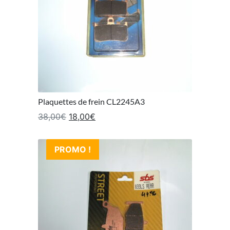
Plaquettes de frein CL2245A3
Le prix initial était : 38,00€.
Le prix actuel est : 18,00€.
38,00
€
18,00
€
PROMO !