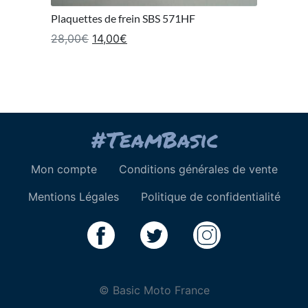
Plaquettes de frein SBS 571HF
Le prix initial était : 28,00€.
Le prix actuel est : 14,00€.
28,00
€
14,00
€
Mon compte
Conditions générales de vente
Mentions Légales
Politique de confidentialité
© Basic Moto France