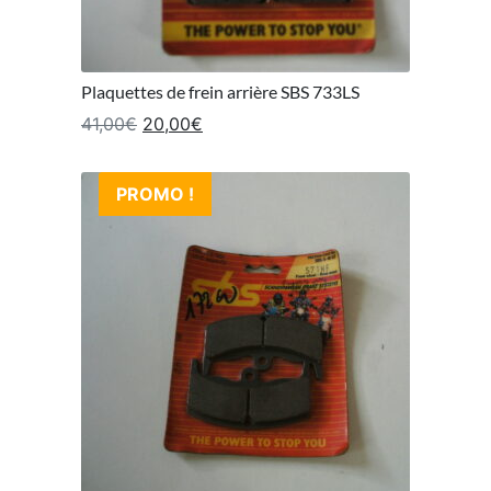
Plaquettes de frein arrière SBS 733LS
Le prix initial était : 41,00€.
Le prix actuel est : 20,00€.
41,00
€
20,00
€
PROMO !