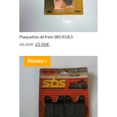
Plaquettes de frein SBS 833LS
Le prix initial était : 45,00€.
Le prix actuel est : 25,00€.
45,00
€
25,00
€
PROMO !