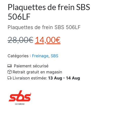
Plaquettes de frein SBS
506LF
Plaquettes de frein SBS 506LF
Le prix initial était : 2
Le prix actuel e
28,00
€
14,00
€
Catégories :
Freinage
,
SBS
Paiement sécurisé
Retrait gratuit en magasin
Livraison estimée:
13 Aug - 14 Aug