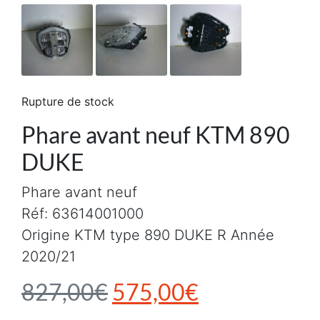
Rupture de stock
Phare avant neuf KTM 890
DUKE
Phare avant neuf
Réf: 63614001000
Origine KTM type 890 DUKE R Année
2020/21
Le prix initial était :
Le prix actu
827,00
€
575,00
€