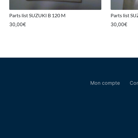
Parts list SUZUKI B 120 M
Parts list S
30,00
€
30,00
€
Mon compte
Con