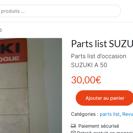
ts
0
Parts list SUZ
Parts list d’occasion
SUZUKI A 50
30,00
€
quantité de Parts list SUZU
Ajouter au panier
Catégories :
parts list
,
Revu
Paiement sécurisé
Retrait gratuit en magasi