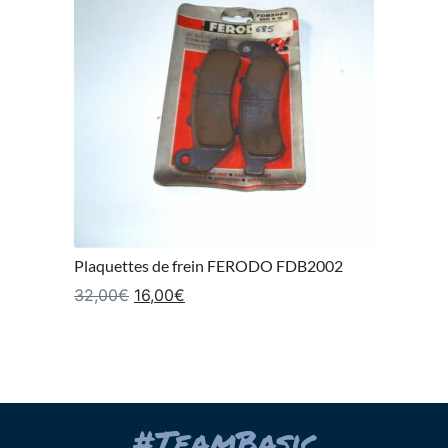
Plaquettes de frein FERODO FDB2002
Le prix initial était : 32,00€.
Le prix actuel est : 16,00€.
32,00
€
16,00
€