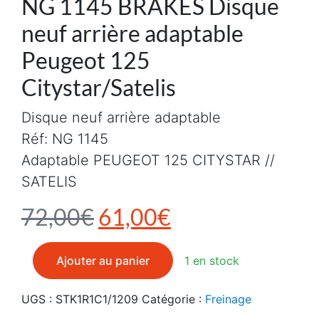
NG 1145 BRAKES Disque
neuf arrière adaptable
Peugeot 125
Citystar/Satelis
Disque neuf arrière adaptable
Réf: NG 1145
Adaptable PEUGEOT 125 CITYSTAR //
SATELIS
Le prix initial était : 7
Le prix actuel e
72,00
€
61,00
€
quantité de NG 1145 BRAKES Disque neuf arrière adapta
Ajouter au panier
1 en stock
UGS :
STK1R1C1/1209
Catégorie :
Freinage