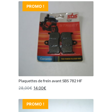
PROMO !
Plaquettes de frein avant SBS 782 HF
Le prix initial était : 28,00€.
Le prix actuel est : 14,00€.
28,00
€
14,00
€
PROMO !