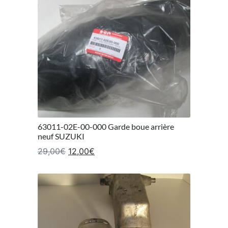
63011-02E-00-000 Garde boue arrière
neuf SUZUKI
Le prix initial était : 29,00€.
Le prix actuel est : 12,00€.
29,00
€
12,00
€