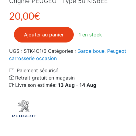
Origine PEUGEOT Type 50 KISBEE
20,00
€
quantité de 779168Q2 Garde boue avant d'occasion 
Ajouter au panier
1 en stock
UGS :
STK4C1/6
Catégories :
Garde boue
,
Peugeot
carrosserie occasion
Paiement sécurisé
Retrait gratuit en magasin
Livraison estimée:
13 Aug - 14 Aug