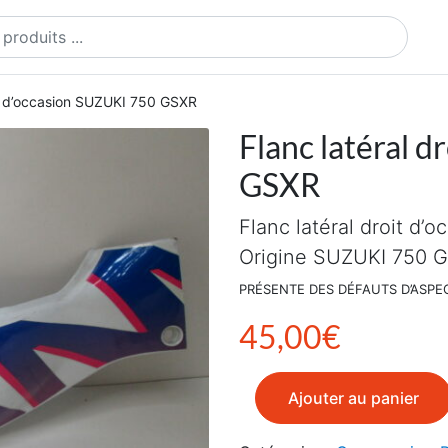
ts
it d’occasion SUZUKI 750 GSXR
Flanc latéral 
GSXR
Flanc latéral droit d’o
Origine SUZUKI 750 G
PRÉSENTE DES DÉFAUTS D’ASPE
45,00
€
quantité de Flanc latéral 
Ajouter au panier