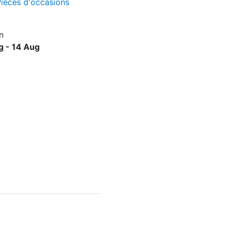
ièces d'occasions
n
g - 14 Aug