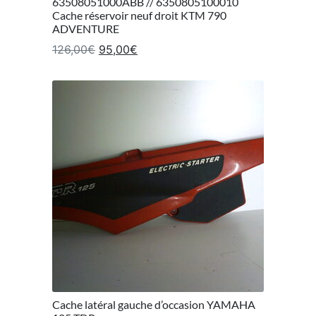
63508051000ABB // 6350805100010
Cache réservoir neuf droit KTM 790
ADVENTURE
Le prix initial était : 126,00€.
Le prix actuel est : 95,00€.
126,00
€
95,00
€
Cache latéral gauche d’occasion YAMAHA