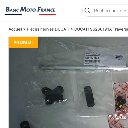
Recherche de produi
Accueil
>
Pièces neuves DUCATI
> DUCATI 96280191A Travers
PROMO !