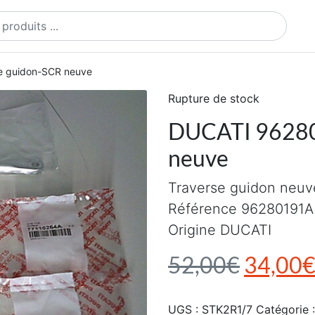
ts
e guidon-SCR neuve
Rupture de stock
DUCATI 96280
neuve
Traverse guidon neuv
Référence 96280191A
Origine DUCATI
Le prix 
52,00
€
34,00
UGS :
STK2R1/7
Catégorie 