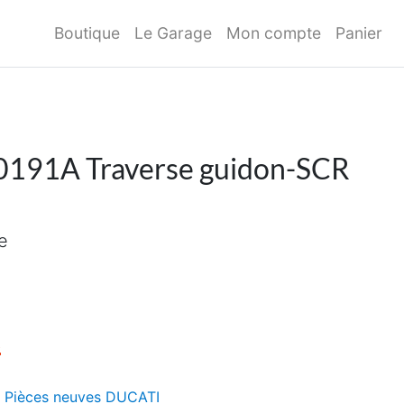
Boutique
Le Garage
Mon compte
Panier
191A Traverse guidon-SCR
e
initial était : 52,00€.
Le prix actuel est : 34,00€.
€
:
Pièces neuves DUCATI