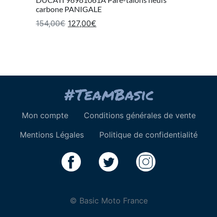
carbone PANIGALE
Le prix initial était : 154,00€.
Le prix actuel est : 127,00€.
154,00
€
127,00
€
Mon compte
Conditions générales de vente
Mentions Légales
Politique de confidentialité
© Basic Moto France