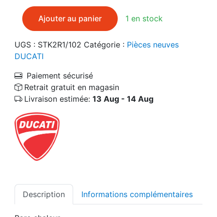
quantité de DUCATI 46013242A Pare chaleur
Ajouter au panier
1 en stock
UGS :
STK2R1/102
Catégorie :
Pièces neuves
DUCATI
Paiement sécurisé
Retrait gratuit en magasin
Livraison estimée:
13 Aug - 14 Aug
Description
Informations complémentaires