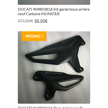
DUCATI 96980381A Kit garde boue arrière
neuf Carbone MONSTER
Le prix initial était : 272,00€.
Le prix actuel est : 95,00€.
272,00
€
95,00
€
PROMO !
DUCATI 96981061A Pare-talons neufs