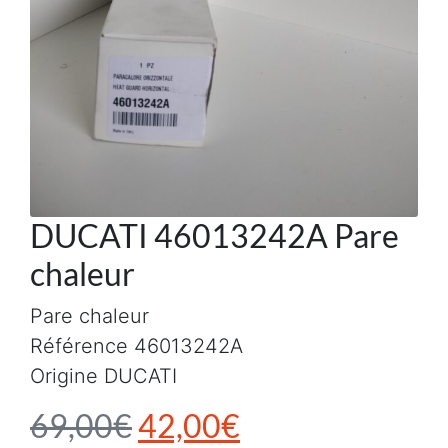
DUCATI 46013242A Pare
chaleur
Pare chaleur
Référence 46013242A
Origine DUCATI
Le prix initial était : 6
Le prix actuel e
69,00
€
42,00
€