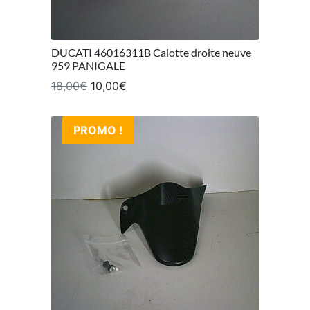
DUCATI 46016311B Calotte droite neuve
959 PANIGALE
Le prix initial était : 18,00€.
Le prix actuel est : 10,00€.
18,00
€
10,00
€
PROMO !