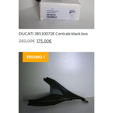
DUCATI 38510072E Centrale black box
Le prix initial était : 282,00€.
Le prix actuel est : 175,00€.
282,00
€
175,00
€
PROMO !