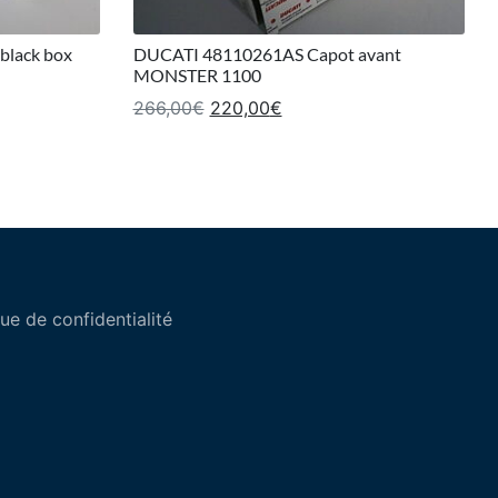
black box
DUCATI 48110261AS Capot avant
MONSTER 1100
t : 282,00€.
tuel est : 175,00€.
Le prix initial était : 266,00€.
Le prix actuel est : 220,0
266,00
€
220,00
€
que de confidentialité