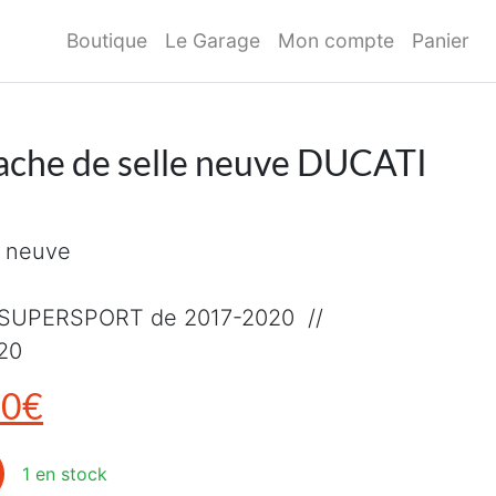
Boutique
Le Garage
Mon compte
Panier
che de selle neuve DUCATI
e neuve
 SUPERSPORT de 2017-2020 //
20
x initial était : 264,00€.
Le prix actuel est : 225,00€.
00
€
che de selle neuve DUCATI SUPERSPORT
1 en stock