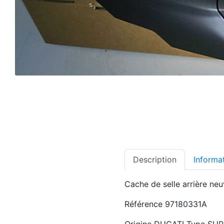
Description
Informa
Cache de selle arrière ne
Référence 97180331A
Origine DUCATI Type SU