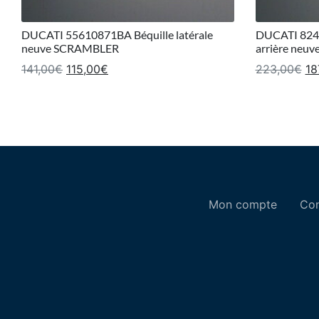
DUCATI 55610871BA Béquille latérale
DUCATI 8241
neuve SCRAMBLER
arrière neu
Le prix initial était : 141,00€.
Le prix actuel est : 115,00€.
Le
141,00
€
115,00
€
223,00
€
18
Mon compte
Con