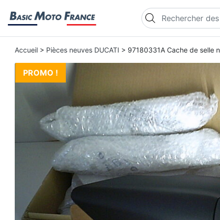
Recherche de produi
Accueil
>
Pièces neuves DUCATI
> 97180331A Cache de selle
PROMO !