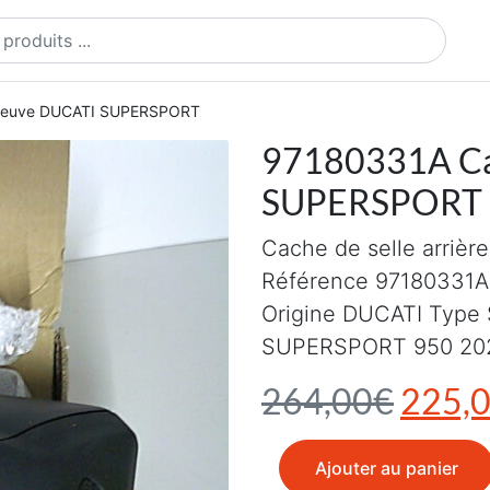
ts
 neuve DUCATI SUPERSPORT
97180331A Ca
SUPERSPORT
Cache de selle arrièr
Référence 97180331A
Origine DUCATI Type
SUPERSPORT 950 20
Le pri
264,00
€
225,
quantité de 97180331A Ca
Ajouter au panier