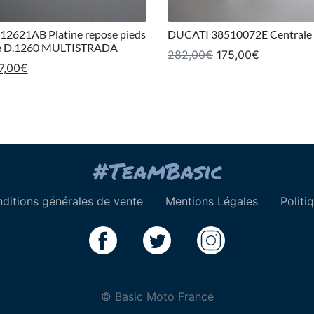
2621AB Platine repose pieds
DUCATI 38510072E Centrale 
ve D.1260 MULTISTRADA
Le prix initial étai
Le prix ac
282,00
€
175,00
€
 prix initial était : 223,00€.
Le prix actuel est : 187,00€.
7,00
€
ditions générales de vente
Mentions Légales
Politi
© Basic Moto France