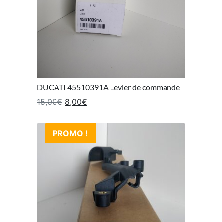
DUCATI 45510391A Levier de commande
Le prix initial était : 15,00€.
Le prix actuel est : 8,00€.
15,00
€
8,00
€
PROMO !