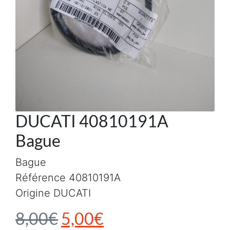
DUCATI 40810191A
Bague
Bague
Référence 40810191A
Origine DUCATI
Le prix initial était : 8,0
Le prix actuel est 
8,00
€
5,00
€