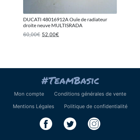
DUCATI 48016912A Ouïe de radiateur
droite neuve MULTISRADA
Le prix initial était : 60,00€.
Le prix actuel est : 52,00€.
60,00
€
52,00
€
Mon compte
Conditions générales de vente
Mentions Légales
Politique de confidentialité