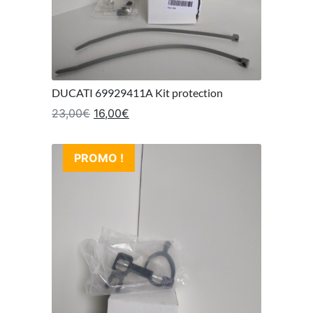
DUCATI 69929411A Kit protection
Le prix initial était : 23,00€.
Le prix actuel est : 16,00€.
23,00
€
16,00
€
PROMO !