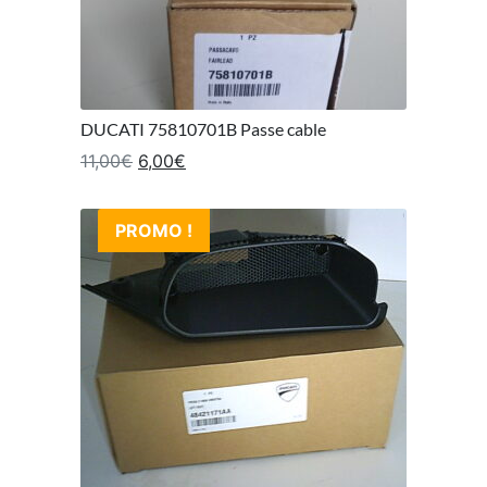
DUCATI 75810701B Passe cable
Le prix initial était : 11,00€.
Le prix actuel est : 6,00€.
11,00
€
6,00
€
PROMO !