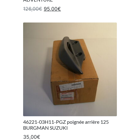
Le prix initial était : 126,00€.
Le prix actuel est : 95,00€.
126,00
€
95,00
€
46221-03H11-PGZ poignée arrière 125
BURGMAN SUZUKI
35,00
€