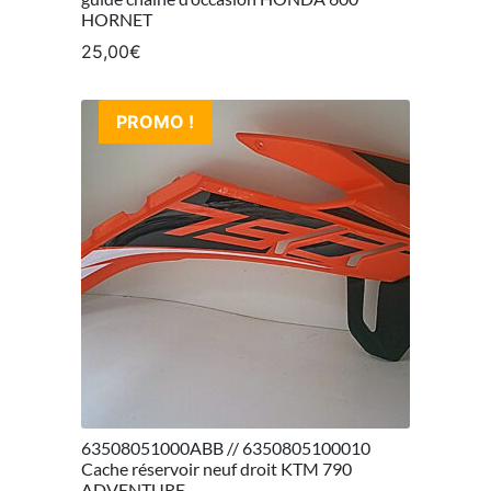
HORNET
25,00
€
PROMO !
63508051000ABB // 6350805100010
Cache réservoir neuf droit KTM 790
ADVENTURE