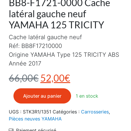
BB8-F1721-0000 Cache
latéral gauche neuf
YAMAHA 125 TRICITY
Cache latéral gauche neuf
Réf: BB8F17210000
Origine YAMAHA Type 125 TRICITY ABS
Année 2017
Le prix initial était : 6
Le prix actuel e
66,00
€
52,00
€
quantité de BB8-F1721-0000 Cache latéral gauche ne
Ajouter au panier
1 en stock
UGS :
STK3R1/1351
Catégories :
Carrosseries
,
Pièces neuves YAMAHA
Paiement sécurisé