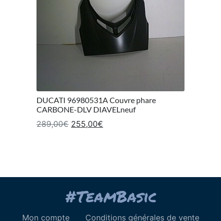
DUCATI 96980531A Couvre phare
CARBONE-DLV DIAVELneuf
Le prix initial était : 289,00€.
Le prix actuel est : 255,00€.
289,00
€
255,00
€
Mon compte
Conditions générales de vente