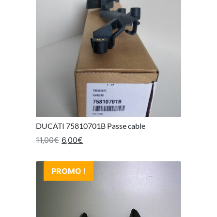
DUCATI 75810701B Passe cable
Le prix initial était : 11,00€.
Le prix actuel est : 6,00€.
11,00
€
6,00
€
PROMO !