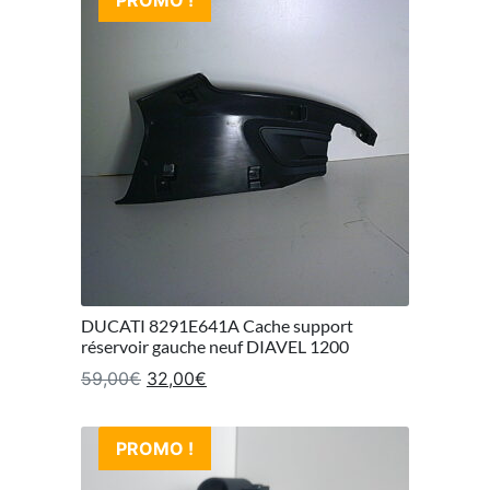
DUCATI 8291E641A Cache support
réservoir gauche neuf DIAVEL 1200
Le prix initial était : 59,00€.
Le prix actuel est : 32,00€.
59,00
€
32,00
€
PROMO !