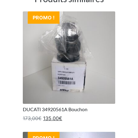
PROMO !
DUCATI 34920561A Bouchon
Le prix initial était : 173,00€.
Le prix actuel est : 135,00€.
173,00
€
135,00
€
PROMO !