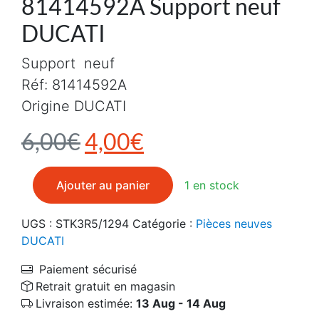
81414592A Support neuf
DUCATI
Support neuf
Réf: 81414592A
Origine DUCATI
Le prix initial était : 6,0
Le prix actuel est 
6,00
€
4,00
€
quantité de 81414592A Support neuf DUCATI
Ajouter au panier
1 en stock
UGS :
STK3R5/1294
Catégorie :
Pièces neuves
DUCATI
Paiement sécurisé
Retrait gratuit en magasin
Livraison estimée:
13 Aug - 14 Aug