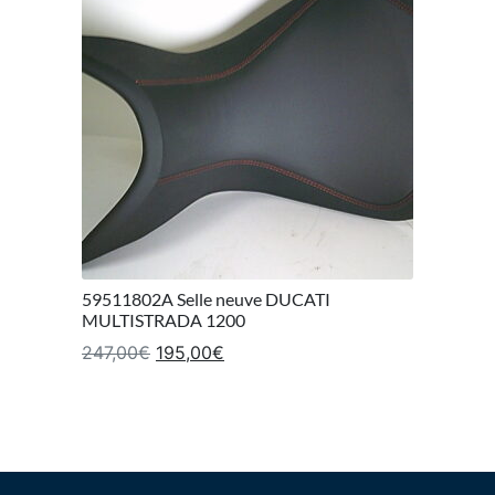
59511802A Selle neuve DUCATI
MULTISTRADA 1200
Le prix initial était : 247,00€.
Le prix actuel est : 195,00€.
247,00
€
195,00
€