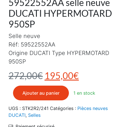
59522552AA selle neuve
DUCATI HYPERMOTARD
950SP
Selle neuve
Réf: 59522552AA
Origine DUCATI Type HYPERMOTARD
950SP
Le prix initial était :
Le prix actu
272,00
€
195,00
€
quantité de 59522552AA selle neuve DUCATI HYPE
Ajouter au panier
1 en stock
UGS :
STK2R2/241
Catégories :
Pièces neuves
DUCATI
,
Selles
Paiement sécurisé