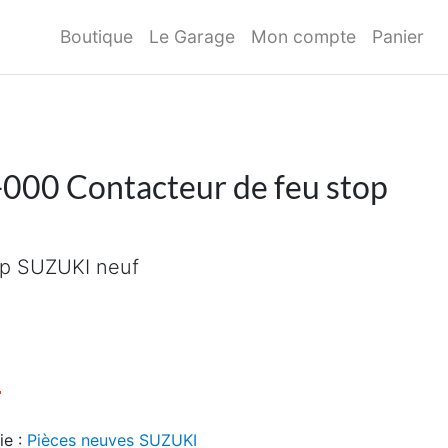
Boutique
Le Garage
Mon compte
Panier
00 Contacteur de feu stop
op SUZUKI neuf
initial était : 49,00€.
Le prix actuel est : 39,00€.
€
ie :
Pièces neuves SUZUKI