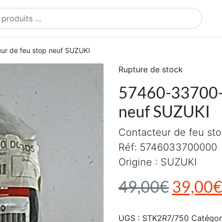
ts
r de feu stop neuf SUZUKI
Rupture de stock
57460-33700-0
neuf SUZUKI
Contacteur de feu st
Réf: 5746033700000
Origine : SUZUKI
Le prix 
49,00
€
39,00
UGS :
STK2R7/750
Catégor