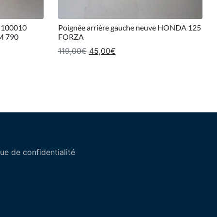
5100010
Poignée arrière gauche neuve HONDA 125
TM 790
FORZA
Le prix initial était : 119,00€.
Le prix actuel est : 45,00€.
119,00
€
45,00
€
 : 126,00€.
el est : 95,00€.
que de confidentialité