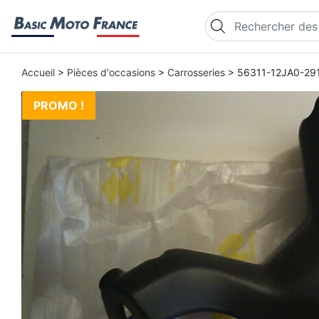
Recherche de produi
Accueil
>
Pièces d'occasions
>
Carrosseries
> 56311-12JA0-291
PROMO !