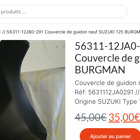
ts
 // 56311-12JB0-291 Couvercle de guidon neuf SUZUKI 125 BURG
56311-12JA0-
Couvercle de 
BURGMAN
Couvercle de guidon 
Réf: 5631112JA0291 /
Origine SUZUKI Typ
Le prix 
45,00
€
35,00
quantité de 56311-12JA0-2
Ajouter au panier