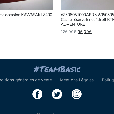
re d’occasion KAWASAKI Z400
63508051000ABB // 635080
Cache réservoir neuf droit K
ADVENTURE
Le prix initial était
Le prix actu
126,00
€
95,00
€
ditions générales de vente
Mentions Légales
Politi