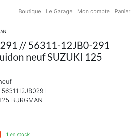
Boutique
Le Garage
Mon compte
Panier
MAN
291 // 56311-12JB0-291
guidon neuf SUZUKI 125
neuf
/ 5631112JB0291
e 125 BURGMAN
initial était : 45,00€.
Le prix actuel est : 35,00€.
€
91 // 56311-12JB0-291 Couvercle de guidon neuf SUZUKI
1 en stock