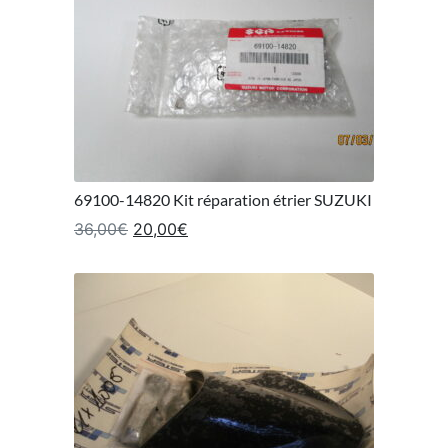
69100-14820 Kit réparation étrier SUZUKI
Le prix initial était : 36,00€.
Le prix actuel est : 20,00€.
36,00
€
20,00
€