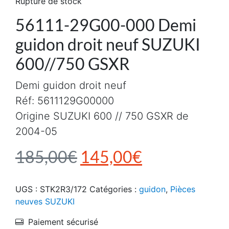
Rupture de stock
56111-29G00-000 Demi
guidon droit neuf SUZUKI
600//750 GSXR
Demi guidon droit neuf
Réf: 5611129G00000
Origine SUZUKI 600 // 750 GSXR de
2004-05
Le prix initial était :
Le prix actu
185,00
€
145,00
€
UGS :
STK2R3/172
Catégories :
guidon
,
Pièces
neuves SUZUKI
Paiement sécurisé