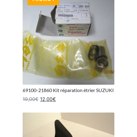
69100-21860 Kit réparation étrier SUZUKI
Le prix initial était : 19,00€.
Le prix actuel est : 12,00€.
19,00
€
12,00
€