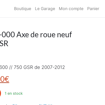
Boutique
Le Garage
Mon compte
Panier
000 Axe de roue neuf
GSR
600 // 750 GSR de 2007-2012
x initial était : 181,00€.
Le prix actuel est : 125,00€.
00
€
000 Axe de roue neuf SUZUKI 600 GSR
1 en stock