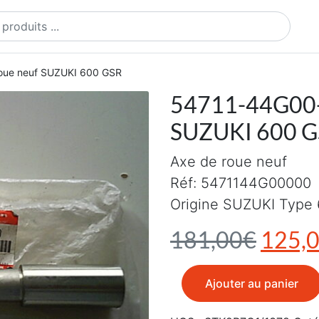
ts
oue neuf SUZUKI 600 GSR
54711-44G00-
SUZUKI 600 
Axe de roue neuf
Réf: 5471144G00000
Origine SUZUKI Type 
Le pri
181,00
€
125,
quantité de 54711-44G00-
Ajouter au panier