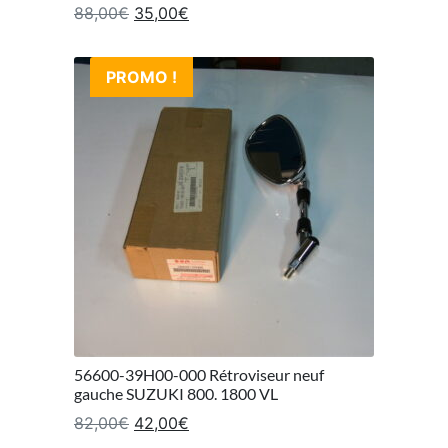
Le prix initial était : 88,00€.
Le prix actuel est : 35,00€.
88,00
€
35,00
€
PROMO !
56600-39H00-000 Rétroviseur neuf
gauche SUZUKI 800. 1800 VL
Le prix initial était : 82,00€.
Le prix actuel est : 42,00€.
82,00
€
42,00
€