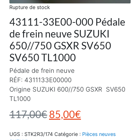
Rupture de stock
43111-33E00-000 Pédale
de frein neuve SUZUKI
650//750 GSXR SV650
SV650 TL1000
Pédale de frein neuve
RÉF: 4311133E00000
Origine SUZUKI 600//750 GSXR SV650
TL1000
Le prix initial était :
Le prix actuel
117,00
€
85,00
€
UGS :
STK2R3/174
Catégorie :
Pièces neuves