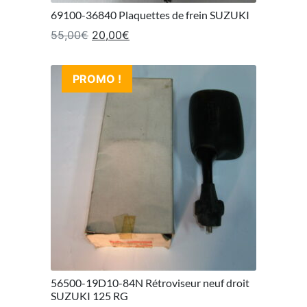
69100-36840 Plaquettes de frein SUZUKI
Le prix initial était : 55,00€.
Le prix actuel est : 20,00€.
55,00
€
20,00
€
PROMO !
56500-19D10-84N Rétroviseur neuf droit
SUZUKI 125 RG