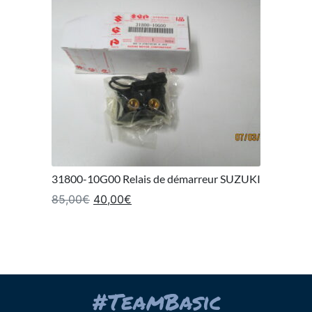
31800-10G00 Relais de démarreur SUZUKI
Le prix initial était : 85,00€.
Le prix actuel est : 40,00€.
85,00
€
40,00
€