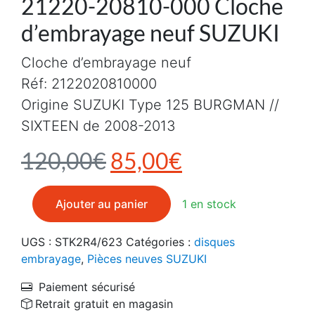
21220-20810-000 Cloche
d’embrayage neuf SUZUKI
Cloche d’embrayage neuf
Réf: 2122020810000
Origine SUZUKI Type 125 BURGMAN //
SIXTEEN de 2008-2013
Le prix initial était :
Le prix actuel
120,00
€
85,00
€
quantité de 21220-20810-000 Cloche d'embrayage ne
Ajouter au panier
1 en stock
UGS :
STK2R4/623
Catégories :
disques
embrayage
,
Pièces neuves SUZUKI
Paiement sécurisé
Retrait gratuit en magasin