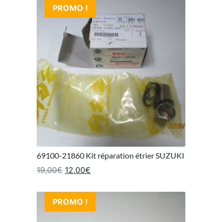
PROMO !
69100-21860 Kit réparation étrier SUZUKI
Le prix initial était : 19,00€.
Le prix actuel est : 12,00€.
19,00
€
12,00
€
PROMO !