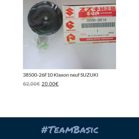
38500-26F10 Klaxon neuf SUZUKI
Le prix initial était : 62,00€.
Le prix actuel est : 20,00€.
62,00
€
20,00
€