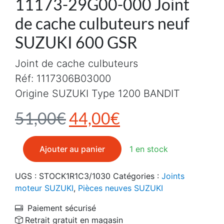
11173-29G00-000 Joint
de cache culbuteurs neuf
SUZUKI 600 GSR
Joint de cache culbuteurs
Réf: 1117306B03000
Origine SUZUKI Type 1200 BANDIT
Le prix initial était : 5
Le prix actuel e
51,00
€
44,00
€
quantité de 11173-29G00-000 Joint de cache culbute
Ajouter au panier
1 en stock
UGS :
STOCK1R1C3/1030
Catégories :
Joints
moteur SUZUKI
,
Pièces neuves SUZUKI
Paiement sécurisé
Retrait gratuit en magasin