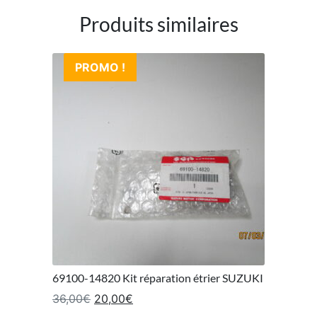
Produits similaires
PROMO !
69100-14820 Kit réparation étrier SUZUKI
Le prix initial était : 36,00€.
Le prix actuel est : 20,00€.
36,00
€
20,00
€