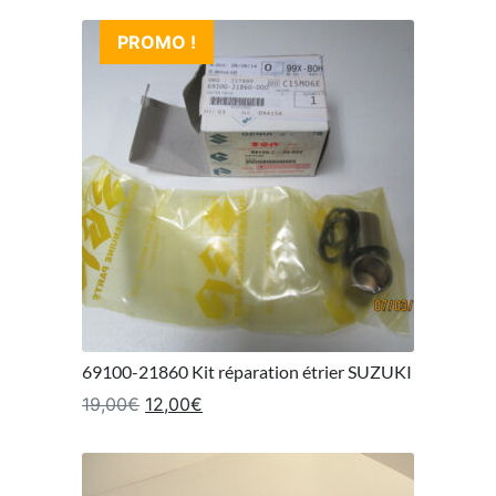
PROMO !
69100-21860 Kit réparation étrier SUZUKI
Le prix initial était : 19,00€.
Le prix actuel est : 12,00€.
19,00
€
12,00
€