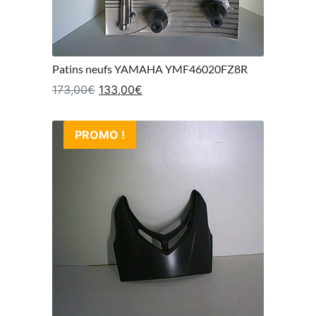
Patins neufs YAMAHA YMF46020FZ8R
Le prix initial était : 173,00€.
Le prix actuel est : 133,00€.
173,00
€
133,00
€
PROMO !