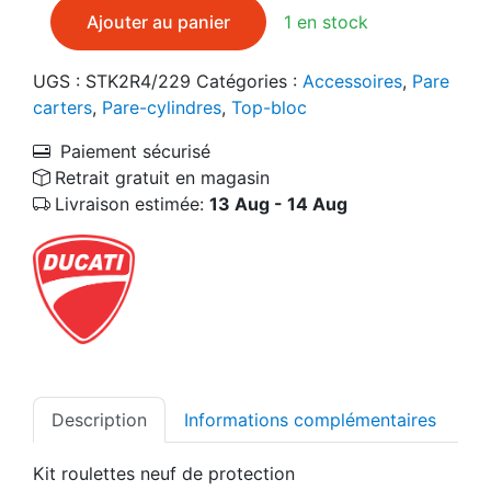
quantité de Top-bloc kit roulettes de protection ne
Ajouter au panier
1 en stock
UGS :
STK2R4/229
Catégories :
Accessoires
,
Pare
carters
,
Pare-cylindres
,
Top-bloc
Paiement sécurisé
Retrait gratuit en magasin
Livraison estimée:
13 Aug - 14 Aug
Description
Informations complémentaires
Kit roulettes neuf de protection