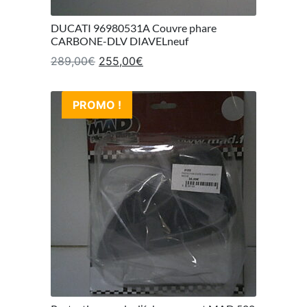
DUCATI 96980531A Couvre phare
CARBONE-DLV DIAVELneuf
Le prix initial était : 289,00€.
Le prix actuel est : 255,00€.
289,00
€
255,00
€
PROMO !