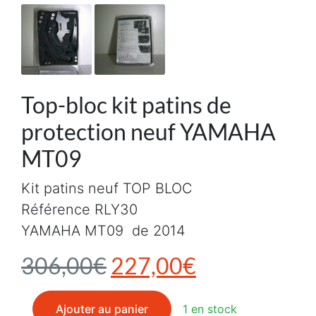
Top-bloc kit patins de
protection neuf YAMAHA
MT09
Kit patins neuf TOP BLOC
Référence RLY30
YAMAHA MT09 de 2014
Le prix initial était :
Le prix actu
306,00
€
227,00
€
quantité de Top-bloc kit patins de protection neuf 
Ajouter au panier
1 en stock