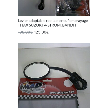
Levier adaptable repliable neuf embrayage
TITAX SUZUKI V-STROM. BANDIT
Le prix initial était : 198,00€.
Le prix actuel est : 125,00€.
198,00
€
125,00
€