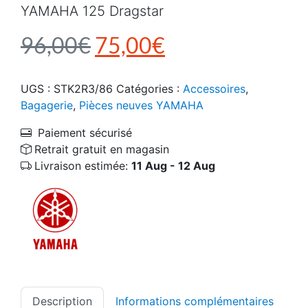
YAMAHA 125 Dragstar
Le prix initial était : 9
Le prix actuel e
96,00
€
75,00
€
UGS :
STK2R3/86
Catégories :
Accessoires
,
Bagagerie
,
Pièces neuves YAMAHA
Paiement sécurisé
Retrait gratuit en magasin
Livraison estimée:
11 Aug - 12 Aug
Description
Informations complémentaires