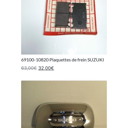
69100-10820 Plaquettes de frein SUZUKI
Le prix initial était : 63,00€.
Le prix actuel est : 32,00€.
63,00
€
32,00
€