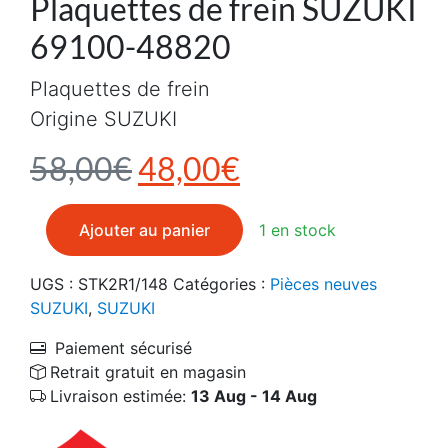
Plaquettes de frein SUZUKI
69100-48820
Plaquettes de frein
Origine SUZUKI
Le prix initial était : 5
Le prix actuel e
58,00
€
48,00
€
quantité de Plaquettes de frein SUZUKI 69100-48820
Ajouter au panier
1 en stock
UGS :
STK2R1/148
Catégories :
Pièces neuves
SUZUKI
,
SUZUKI
Paiement sécurisé
Retrait gratuit en magasin
Livraison estimée:
13 Aug - 14 Aug