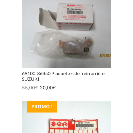
69100-36850 Plaquettes de frein arrière
SUZUKI
Le prix initial était : 55,00€.
Le prix actuel est : 20,00€.
55,00
€
20,00
€
PROMO !