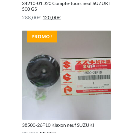
34210-01D20 Compte-tours neuf SUZUKI
500 GS
Le prix initial était : 288,00€.
Le prix actuel est : 120,00€.
288,00
€
120,00
€
PROMO !
38500-26F10 Klaxon neuf SUZUKI