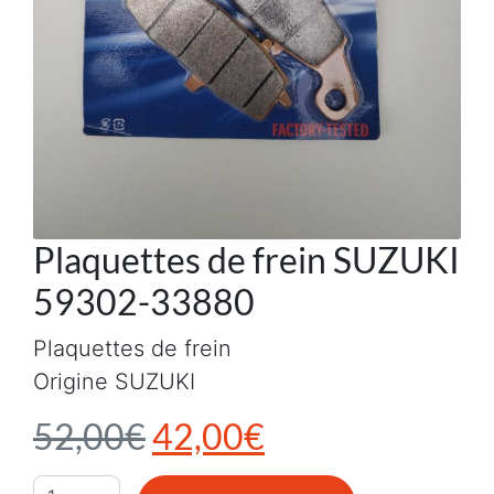
Plaquettes de frein SUZUKI
59302-33880
Plaquettes de frein
Origine SUZUKI
Le prix initial était : 5
Le prix actuel e
52,00
€
42,00
€
quantité de Plaquettes de frein SUZUKI 59302-33880