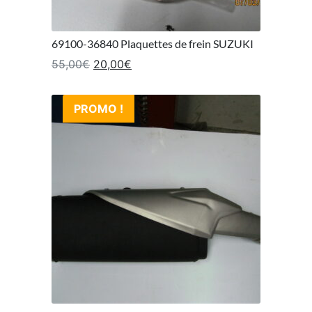
69100-36840 Plaquettes de frein SUZUKI
Le prix initial était : 55,00€.
Le prix actuel est : 20,00€.
55,00
€
20,00
€
PROMO !