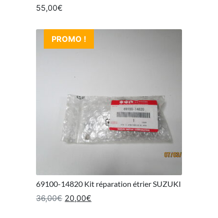
55,00
€
PROMO !
69100-14820 Kit réparation étrier SUZUKI
Le prix initial était : 36,00€.
Le prix actuel est : 20,00€.
36,00
€
20,00
€