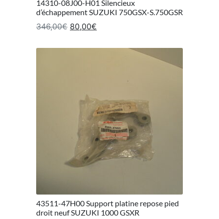
14310-08J00-H01 Silencieux
d’échappement SUZUKI 750GSX-S.750GSR
Le prix initial était : 346,00€.
Le prix actuel est : 80,00€.
346,00
€
80,00
€
43511-47H00 Support platine repose pied
droit neuf SUZUKI 1000 GSXR