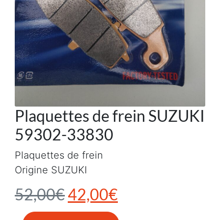
Plaquettes de frein SUZUKI
59302-33830
Plaquettes de frein
Origine SUZUKI
Le prix initial était : 5
Le prix actuel e
52,00
€
42,00
€
quantité de Plaquettes de frein SUZUKI 59302-33830