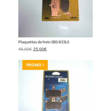
Plaquettes de frein SBS 833LS
Le prix initial était : 45,00€.
Le prix actuel est : 25,00€.
45,00
€
25,00
€
PROMO !