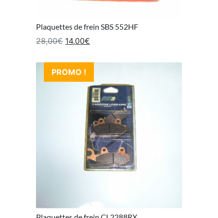
Plaquettes de frein SBS 552HF
Le prix initial était : 28,00€.
Le prix actuel est : 14,00€.
28,00
€
14,00
€
PROMO !
Plaquettes de frein CL2288RX