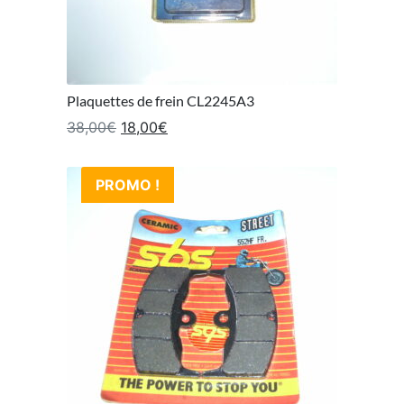
Plaquettes de frein CL2245A3
Le prix initial était : 38,00€.
Le prix actuel est : 18,00€.
38,00
€
18,00
€
PROMO !