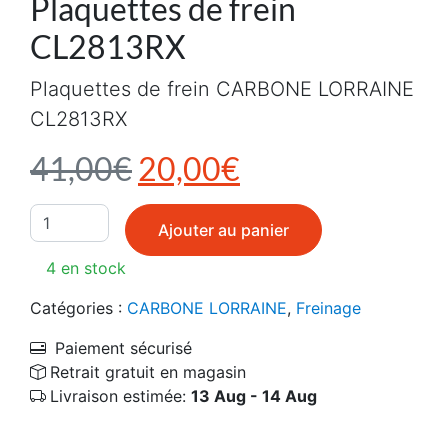
Plaquettes de frein
CL2813RX
Plaquettes de frein CARBONE LORRAINE
CL2813RX
Le prix initial était : 4
Le prix actuel e
41,00
€
20,00
€
quantité de Plaquettes de frein CL2813RX
Ajouter au panier
4 en stock
Catégories :
CARBONE LORRAINE
,
Freinage
Paiement sécurisé
Retrait gratuit en magasin
Livraison estimée:
13 Aug - 14 Aug