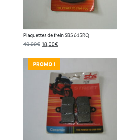
Plaquettes de frein SBS 615RQ
Le prix initial était : 40,00€.
Le prix actuel est : 18,00€.
40,00
€
18,00
€
PROMO !