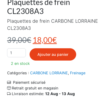
Plaquettes de frein
CL2308A3
Plaquettes de frein CARBONE LORRAINE
CL2308A3
Le prix initial était : 3
Le prix actuel e
39,00
€
18,00
€
quantité de Plaquettes de frein CL2308A3
Ajouter au panier
2 en stock
Catégories :
CARBONE LORRAINE
,
Freinage
Paiement sécurisé
Retrait gratuit en magasin
Livraison estimée:
12 Aug - 13 Aug