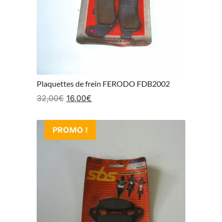
Plaquettes de frein FERODO FDB2002
Le prix initial était : 32,00€.
Le prix actuel est : 16,00€.
32,00
€
16,00
€
PROMO !