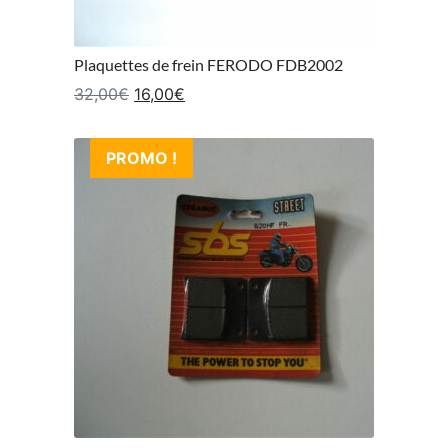
Plaquettes de frein FERODO FDB2002
Le prix initial était : 32,00€.
Le prix actuel est : 16,00€.
32,00
€
16,00
€
PROMO !