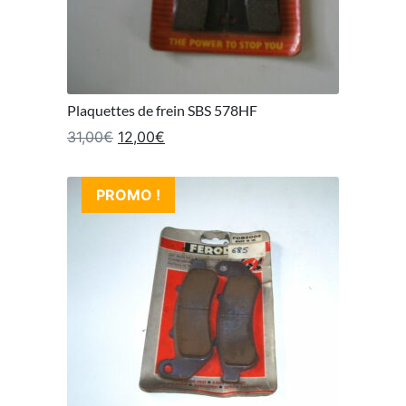
Plaquettes de frein SBS 578HF
Le prix initial était : 31,00€.
Le prix actuel est : 12,00€.
31,00
€
12,00
€
PROMO !