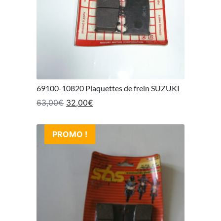
69100-10820 Plaquettes de frein SUZUKI
Le prix initial était : 63,00€.
Le prix actuel est : 32,00€.
63,00
€
32,00
€
PROMO !