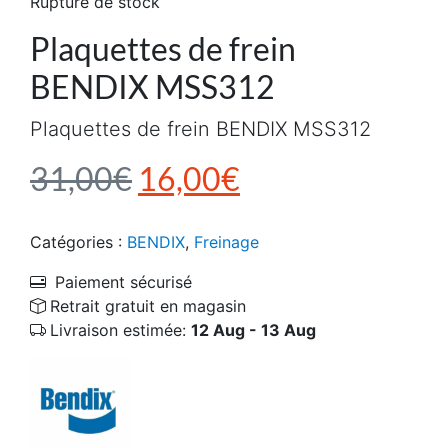
Rupture de stock
Plaquettes de frein
BENDIX MSS312
Plaquettes de frein BENDIX MSS312
Le prix initial était : 3
Le prix actuel e
31,00
€
16,00
€
Catégories :
BENDIX
,
Freinage
Paiement sécurisé
Retrait gratuit en magasin
Livraison estimée:
12 Aug - 13 Aug