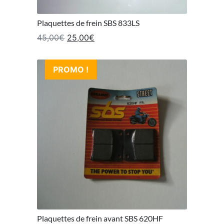
Plaquettes de frein SBS 833LS
Le prix initial était : 45,00€.
Le prix actuel est : 25,00€.
45,00
€
25,00
€
PROMO !
Plaquettes de frein avant SBS 620HF