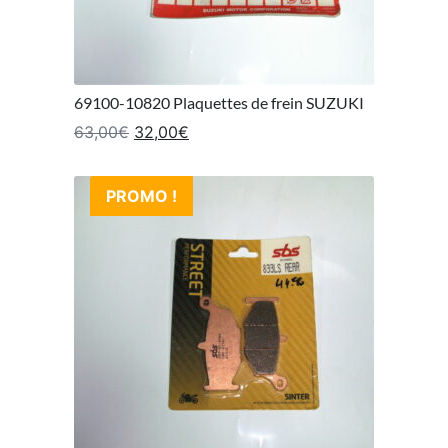
69100-10820 Plaquettes de frein SUZUKI
Le prix initial était : 63,00€.
Le prix actuel est : 32,00€.
63,00
€
32,00
€
PROMO !