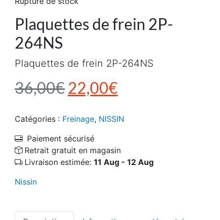
Rupture de stock
Plaquettes de frein 2P-
264NS
Plaquettes de frein 2P-264NS
Le prix initial était : 3
Le prix actuel e
36,00
€
22,00
€
Catégories :
Freinage
,
NISSIN
Paiement sécurisé
Retrait gratuit en magasin
Livraison estimée:
11 Aug - 12 Aug
Nissin