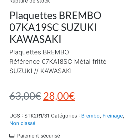
Rupture de stock
Plaquettes BREMBO
07KA19SC SUZUKI
KAWASAKI
Plaquettes BREMBO
Référence 07KA18SC Métal fritté
SUZUKI // KAWASAKI
Le prix initial était : 6
Le prix actuel e
63,00
€
28,00
€
UGS :
STK2R1/31
Catégories :
Brembo
,
Freinage
,
Non classé
Paiement sécurisé