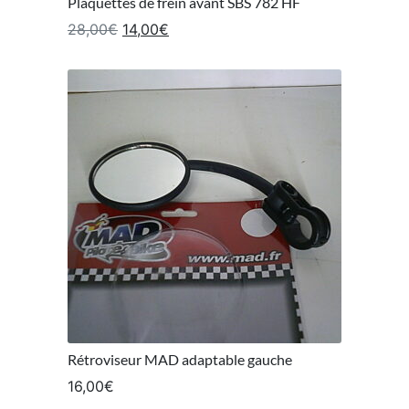
Plaquettes de frein avant SBS 782 HF
Le prix initial était : 28,00€.
Le prix actuel est : 14,00€.
28,00
€
14,00
€
Rétroviseur MAD adaptable gauche
16,00
€