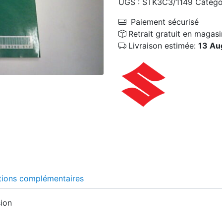
UGS :
STK3C3/1149
Catégo
Paiement sécurisé
Retrait gratuit en magasi
Livraison estimée:
13 Au
tions complémentaires
sion