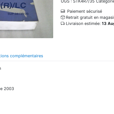
UGS :
STK4R7/35
Catégori
Paiement sécurisé
Retrait gratuit en magasi
Livraison estimée:
13 Au
tions complémentaires
n
ée 2003