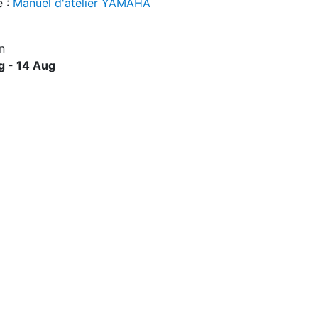
e :
Manuel d'atelier YAMAHA
n
g - 14 Aug