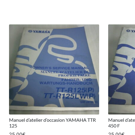
Manuel d’atelier d’occasion YAMAHA TTR
Manuel d’at
125
450 F
25,00
€
25,00
€