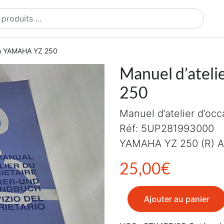
ts
ion YAMAHA YZ 250
Manuel d’atel
250
Manuel d’atelier d’occ
Réf: 5UP281993000
YAMAHA YZ 250 (R) 
25,00
€
quantité de Manuel d'atel
Ajouter au panier