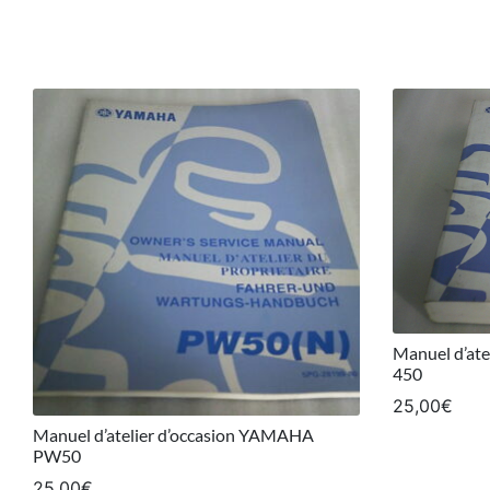
Manuel d’at
450
25,00
€
Manuel d’atelier d’occasion YAMAHA
PW50
25,00
€