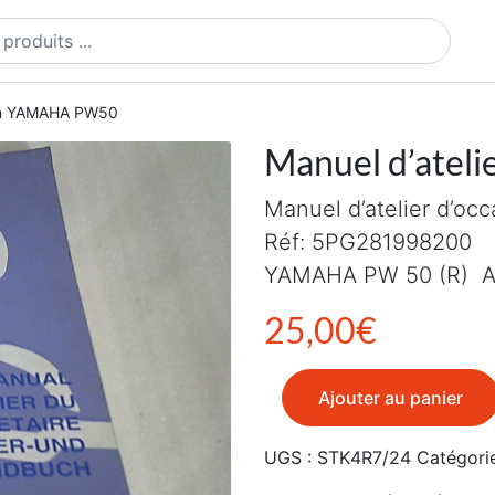
ts
ion YAMAHA PW50
Manuel d’atel
Manuel d’atelier d’occ
Réf: 5PG281998200
YAMAHA PW 50 (R) A
25,00
€
quantité de Manuel d'atel
Ajouter au panier
UGS :
STK4R7/24
Catégori